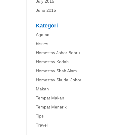
July 2015
June 2015
Kategori
Agama
bisnes
Homestay Johor Bahru
Homestay Kedah
Homestay Shah Alam
Homestay Skudai Johor
Makan
Tempat Makan
Tempat Menarik
Tips
Travel