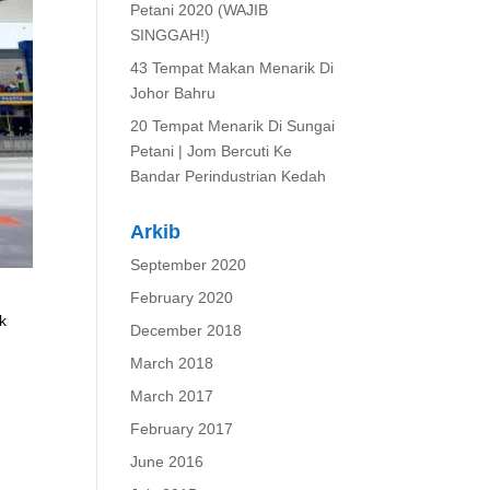
Petani 2020 (WAJIB
SINGGAH!)
43 Tempat Makan Menarik Di
Johor Bahru
20 Tempat Menarik Di Sungai
Petani | Jom Bercuti Ke
Bandar Perindustrian Kedah
Arkib
September 2020
February 2020
k
December 2018
March 2018
March 2017
February 2017
June 2016