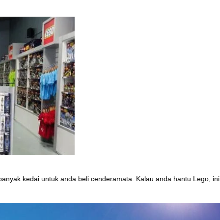
anyak kedai untuk anda beli cenderamata. Kalau anda hantu Lego, ini