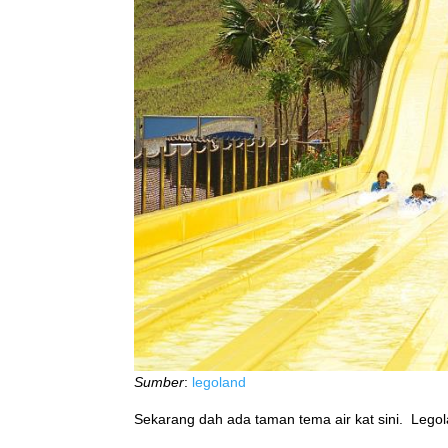
Sumber
:
legoland
Sekarang dah ada taman tema air kat sini. Lego