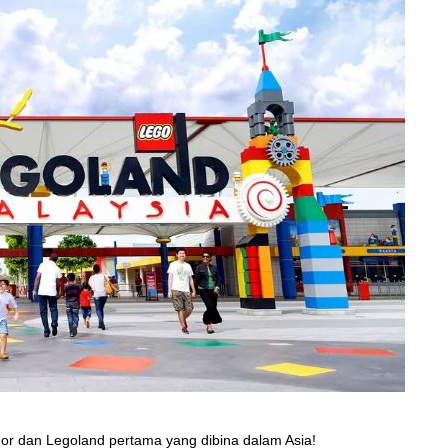
or dan Legoland pertama yang dibina dalam Asia!