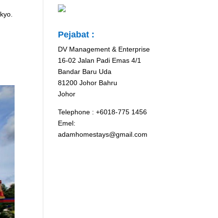
okyo.
Pejabat :
DV Management & Enterprise
16-02 Jalan Padi Emas 4/1
Bandar Baru Uda
81200 Johor Bahru
Johor
Telephone : +6018-775 1456
Emel:
adamhomestays@gmail.com