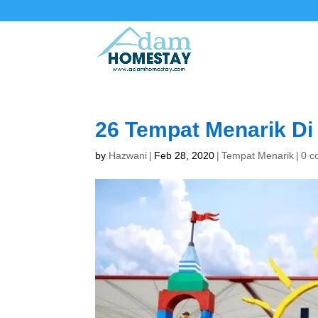
26 Tempat Menarik Di
by
Hazwani
|
Feb 28, 2020
|
Tempat Menarik
|
0 c