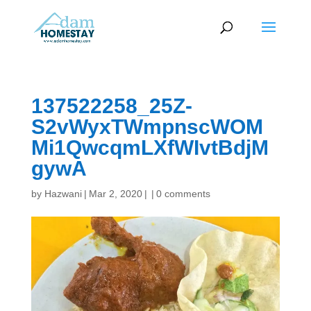
137522258_25Z-
S2vWyxTWmpnscWOM
Mi1QwcqmLXfWIvtBdjM
gywA
by
Hazwani
|
Mar 2, 2020
|
|
0 comments